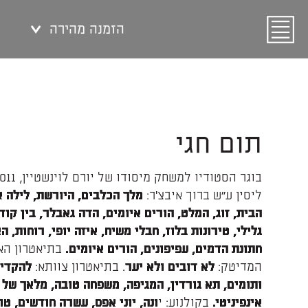
הזמנה מהירה
תום חגי
ליסין ע"ש ברוך איבצ'ר:
מלך הכלבים, היורשת, לילה א
הבית, זוג, המלט, הורים איומים, הדה גאבלר, בין קודש
גלילי, טירונות בלוז, חבלי משיח, איזה יופי, רוחות, הצ
בתיאטרון הא
חתונת הדמים, עפיפונים, הורים איומים.
המדיטק:
. בתיאטרון צוותא:
לא דובים ולא יער
להקדים
ותומים, תא גורדין, המגיפה, משפחה טובה, מלאך של 
בקולנוע: י
אינפיניטי.
ונה, יוני אפס, עשרה חודשים, טו