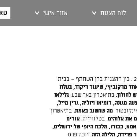
ARD
לוח הצגות
אזור אישי
בוגר הסטודיו למשחק מיסודו של יורם לוינשטיין, 2011 . בין ההצגות בהן השתתף – בבית
חד מרקוביץ׳, שיעור ריקוד, בעלת
בתיאטרון באר שבע:
 לחולון.
גלילאו
עה מגונה, רומיאו ויוליה, גרין מייל,
ינקובטור:
בתיאטרון
מה שחשוב
באמת.
. בטלוויזיה:
 את אלוהים
אורים
אמא, כבודו, מלכת היופי של ירושלים,
. זוכה פרס
ר פרידה, הלילה הזה