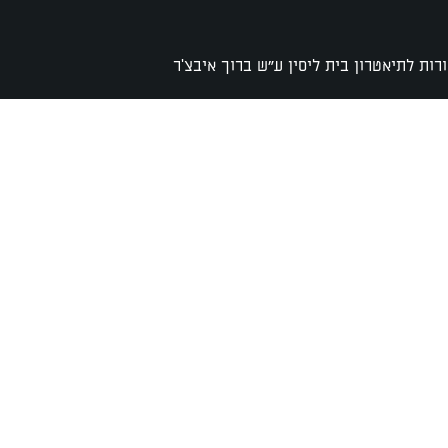
רות לתיאטרון בית ליסין ע"ש ברוך איבצ'ר