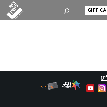
GIFT C
נו