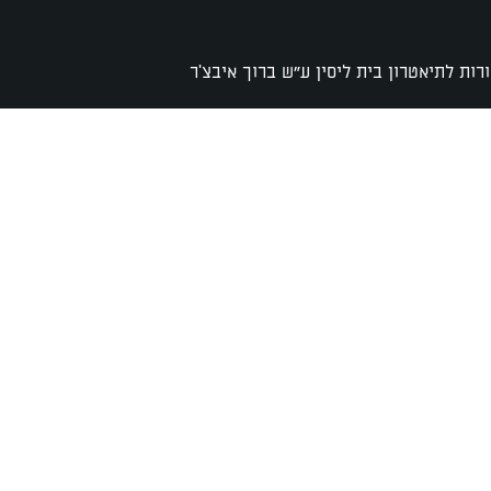
רות לתיאטרון בית ליסין ע"ש ברוך איבצ'ר