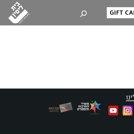
GIFT C
נו