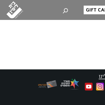
GIFT C
נו