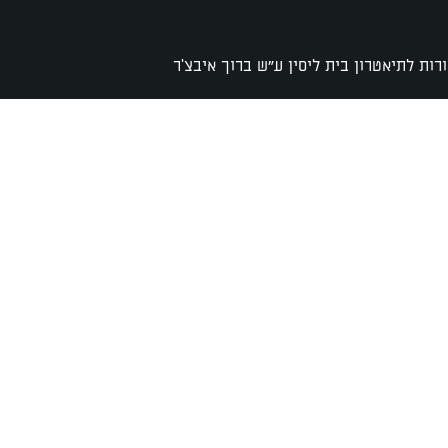
רות לתיאטרון בית ליסין ע"ש ברוך איבצ'ר