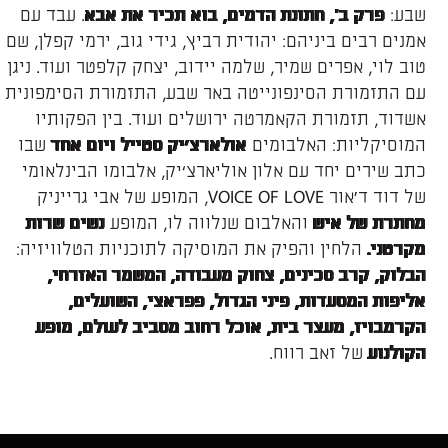
שבע:
. עבד עם
פרק ב', חתונת הדמים, בוא תכיר את אבא
אמנים רבים ביניהם: יהודית רביץ, גידי גוב, ירמי קפלן, שם
טוב לוי, אפרים שמיר, שלמה יידוב, יצחק קלפטר ועוד. ניגן
עם התזמורת הסינפונייטה באר שבע, התזמורת הסימפונית
אשדוד, תזמורת הקאמרטה ירושלים ועוד. בין הפקותיו
המוסיקליות: האלבומים
שבו
אולארצ‘יק סטייל ויום אחד
כתב שירים יחד עם אלון אוליארצ‘יק, אלבומו הבינלאומי
של דוד ד׳אור VOICE OF LOVE, המופע של אבי גרייניק
והאלבום שנלווה לו, המופע
מחתרת
של איש
נשים שרות
הלחין והפיק את המוסיקה לתוכניות הטלוויזיה:
מקרטני.
הבלוק, קרב
סכינים, צחוק מעבודה, המשמר האזרחי,
אליפות המסעדות, פיני הגדול, פפראצי, השועלים,
הקרמבויז, מעצר בית, אוכל רחוב מסביב לעולם, מופע
של זאב רווח.
הקולנוע