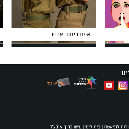
אפס ביחסי אנוש
נו
רות לתיאטרון בית ליסין ע"ש ברוך איבצ'ר