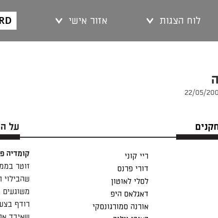
ARD
לוח הצגות
אזור אישי
חקנים
על ה
קומדיה פ
ריי קוני
זוטר בממש
דורי פרנס
שהבילוי ר
לסלי לאוטון
משוגעים ג
דאגלאס היפ
רודף בצע
אורנה סמורגונסקי
שאיבד את