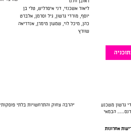
ראובן וולנר
ליאור אשכנזי
,
דני איסרליש
,
טלי בן
יוסף
,
מורדי גרשון
,
גיל וסרמן
,
אלברט
כהן
,
מיכל לוי
,
שמעון מימרן
,
אנדריאה
שוורץ
תוכניה
"הצגה מבדרת ומשעשעת"
כלכליסט