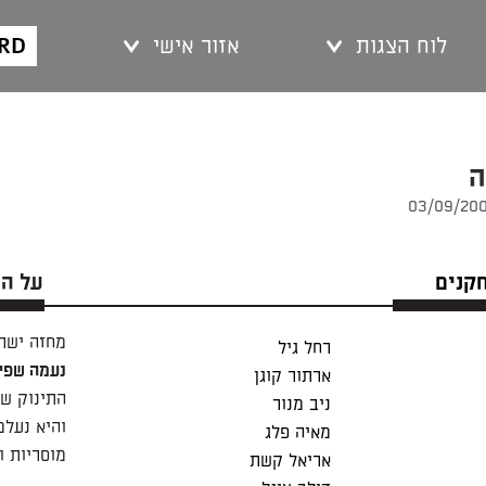
ARD
לוח הצגות
אזור אישי
ה
חקנים
על ה
מחזה ישר
רחל גיל
נעמה שפי
ארתור קוגן
התינוק של
ניב מנור
והיא נעל
מאיה פלג
מוסריות ו
אריאל קשת