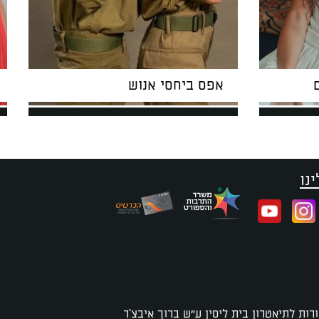
אפס ביחסי אנוש
נו
רות לתיאטרון בית ליסין ע"ש ברוך איבצ'ר