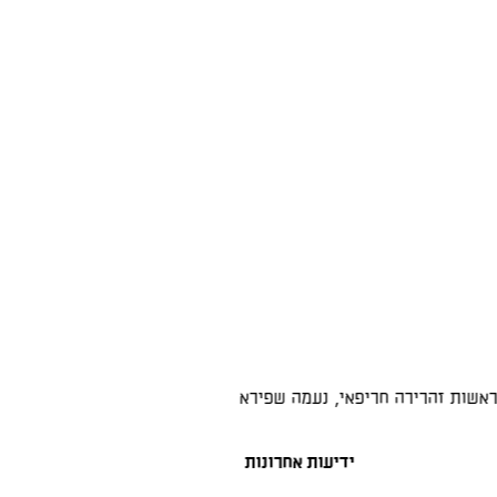
אשות זהרירה חריפאי, נעמה שפירא
"הרירה חריפאי מ
של נעמה שפירא… 
בת-חן סבג אנרגטי
ידיעות אחרונות