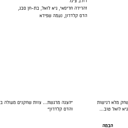
דולב ציגל
זהרירה חריפאי
,
גיא לואל
,
בת-חן סבג
,
הדס קלדרון
,
נעמה שפירא
חק מלא רגישות
"הצגה מרגשת… צוות שחקנים מעולה בר
יא לואל טוב…
והדס קלדרון"
הבמה