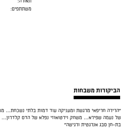
תאורה:
משתתפים:
הביקורות משבחות
"הרירה חריפאי מרגשת ומעניקה עוד דמות בלתי נשכחת… מש
של נעמה שפירא… משחק וירטואוזי נפלא של הדס קלדרון… ג
בת-חן סבג אנרגטית ורגישה"