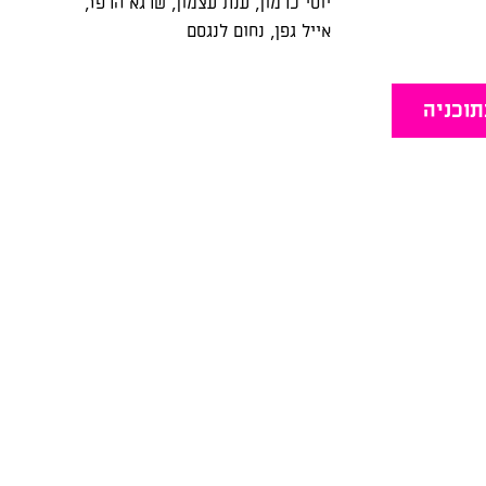
יוסי כרמון
,
ענת עצמון
,
שרגא הרפז
,
אייל גפן
,
נחום לנגסם
תוכניה