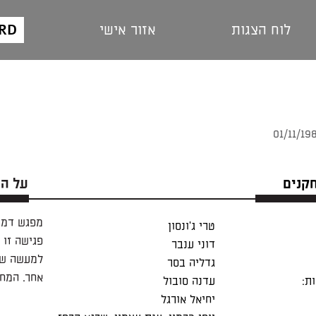
ARD
לוח הצגות
אזור אישי
חקנים
על ה
מפגש דמיונ
טרי ג'ונסון
פגישה זו 
דוני ענבר
למעשה שה
גדליה בסר
אחר. המח
ת:
עדנה סובול
יחיאל אורגל