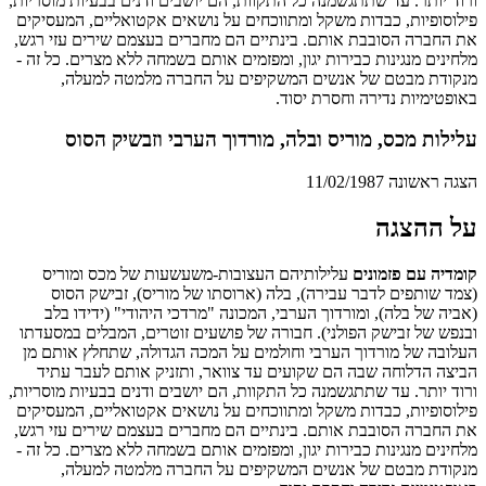
ורוד יותר. עד שתתגשמנה כל התקוות, הם יושבים ודנים בבעיות מוסריות,
פילוסופיות, כבדות משקל ומתווכחים על נושאים אקטואליים, המעסיקים
את החברה הסובבת אותם. בינתיים הם מחברים בעצמם שירים עזי רגש,
מלחינים מנגינות כבירות יגון, ומפזמים אותם בשמחה ללא מצרים. כל זה -
מנקודת מבטם של אנשים המשקיפים על החברה מלמטה למעלה,
באופטימיות נדירה וחסרת יסוד.
עלילות מכס, מוריס ובלה, מורדוך הערבי וזבשיק הסוס
הצגה ראשונה 11/02/1987
על ההצגה
קומדיה עם פזמונים
עלילותיהם העצובות-משעשעות של מכס ומוריס
(צמד שותפים לדבר עבירה), בלה (ארוסתו של מוריס), זבישק הסוס
(אביה של בלה), ומורדוך הערבי, המכונה "מרדכי היהודי" (ידידו בלב
ובנפש של זבישק הפולני). חבורה של פושעים זוטרים, המבלים במסעדתו
העלובה של מורדוך הערבי וחולמים על המכה הגדולה, שתחלץ אותם מן
הביצה הדלוחה שבה הם שקועים עד צוואר, ותזניק אותם לעבר עתיד
ורוד יותר. עד שתתגשמנה כל התקוות, הם יושבים ודנים בבעיות מוסריות,
פילוסופיות, כבדות משקל ומתווכחים על נושאים אקטואליים, המעסיקים
את החברה הסובבת אותם. בינתיים הם מחברים בעצמם שירים עזי רגש,
מלחינים מנגינות כבירות יגון, ומפזמים אותם בשמחה ללא מצרים. כל זה -
מנקודת מבטם של אנשים המשקיפים על החברה מלמטה למעלה,