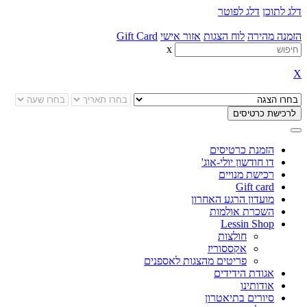
דלג לתוכן
דלג לפוטר
הזמנה מהירה
לוח הצגות
אזור אישי
Gift Card
x
X
הזמנת כרטיסים
דו חודשון יולי-אוג'
רכישת מנויים
Gift card
מועדון הרגע האחרון
השכרת אולמות
Lessin Shop
חולצות
אקססוריז
פריטים מהצגות לאספנים
אגודת הידידים
אודותינו
סיורים בתיאטרון