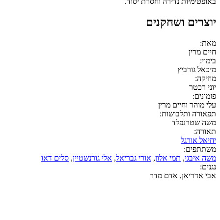
באופטימיות נדירה וחסרת יסוד.
יוצרים ושחקנים
מאת:
חיים מרין
בימוי:
מיכאל גורביץ
מוזיקה:
יוני רכטר
פזמונים:
עלי מוהר וחיים מרין
תפאורה ותלבושות:
משה שטרנפלד
תאורה:
יחיאל אורגל
משתתפים:
משה איבגי
,
תמי אלון
,
אורי גבריאל
,
אלי גורנשטיין
,
סלים דאו
נגנים:
אבי אדריאן, אדם מדר