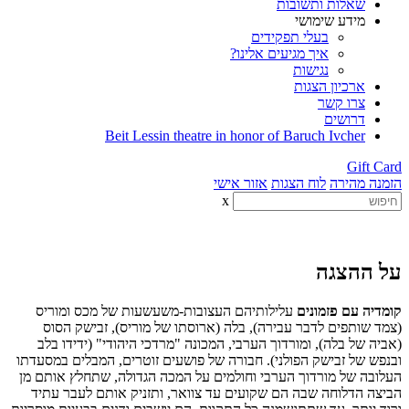
שאלות ותשובות
מידע שימושי
בעלי תפקידים
איך מגיעים אלינו?
נגישות
ארכיון הצגות
צרו קשר
דרושים
Beit Lessin theatre in honor of Baruch Ivcher
Gift Card
הזמנה מהירה
לוח הצגות
אזור אישי
x
על ההצגה
קומדיה עם פזמונים
עלילותיהם העצובות-משעשעות של מכס ומוריס
(צמד שותפים לדבר עבירה), בלה (ארוסתו של מוריס), זבישק הסוס
(אביה של בלה), ומורדוך הערבי, המכונה "מרדכי היהודי" (ידידו בלב
ובנפש של זבישק הפולני). חבורה של פושעים זוטרים, המבלים במסעדתו
העלובה של מורדוך הערבי וחולמים על המכה הגדולה, שתחלץ אותם מן
הביצה הדלוחה שבה הם שקועים עד צוואר, ותזניק אותם לעבר עתיד