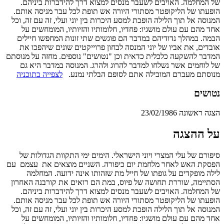
של המחלמה. האויבים לשעבר מנסים למצוא דרך להידברות ביניהם.
הופעתו של הליקופטר מסתורי היורה אש תופת לכל עבר מניסה אותם.
המנוסה אל תוך הלילה הופכת למסע היכרות בין יוני ועלי, זה עם זה, וכל
אחד מהם עם עולם מושגיו: פחדיו, חלומותיו והזיותיו, המומחשים על
הבמה. במהלך נדודיהם במדבר הם פוגשים שתי זונות המחפשו חיילים
אובדים, את אביו של יוני המנסה לבחון פרוייקטים שונים שיהפכו את
המדבר להשקעה כלכלית כדאית וכן "נטושים" נוספים. מחזה על מנוסתם
של לוחמים אשר נשלחו למדבר להרוג ולהרג. המנוסה במדבר היא גם
מנוסתם מעברם המובילה אתם לסופם הבלתי נמנע.
לצפייה בתוכניה
נטושים
הצגה ראשונה 23/02/1986
על ההצגה
סיפורם של עלי המצרי ויוני הישראלי. הימים ימי התקוות הגדולות של
הפסקת האש לאחר מלחמת יום כיפורה. השניים מוצאים את עצמם עם
לילה מופקדים על גופתו של חייל מת שזהותו אינה ידועה. המחלמה
הסתיימה, שוררת תחושה של פיוס, במת הם רואים את קורבנה האחרון
של המחלמה. האויבים לשעבר מנסים למצוא דרך להידברות ביניהם.
הופעתו של הליקופטר מסתורי היורה אש תופת לכל עבר מניסה אותם.
המנוסה אל תוך הלילה הופכת למסע היכרות בין יוני ועלי, זה עם זה, וכל
אחד מהם עם עולם מושגיו: פחדיו, חלומותיו והזיותיו, המומחשים על