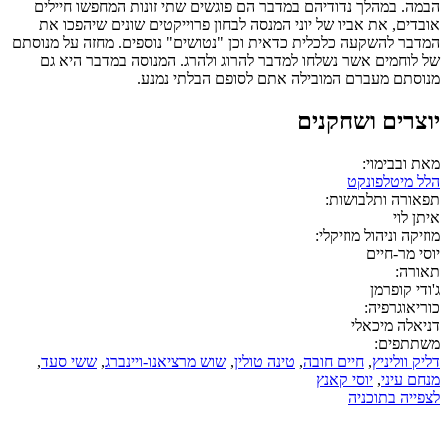
הבמה. במהלך נדודיהם במדבר הם פוגשים שתי זונות המחפשו חיילים
אובדים, את אביו של יוני המנסה לבחון פרוייקטים שונים שיהפכו את
המדבר להשקעה כלכלית כדאית וכן "נטושים" נוספים. מחזה על מנוסתם
של לוחמים אשר נשלחו למדבר להרוג ולהרג. המנוסה במדבר היא גם
מנוסתם מעברם המובילה אתם לסופם הבלתי נמנע.
יוצרים ושחקנים
מאת ובבימוי:
הלל מיטלפונקט
תפאורה ותלבושות:
איתן לוי
מוזיקה וניהול מוזיקלי:
יוסי מר-חיים
תאורה:
ג'ודי קופרמן
כוריאוגרפיה:
דניאלה מיכאלי
משתתפים:
דליק ווליניץ
,
חיים חובה
,
טינה טולין
,
שוש מרציאנו-ויינברג
,
ששי סעד
,
מנחם עיני
,
יוסי קאנץ
לצפייה בתוכניה