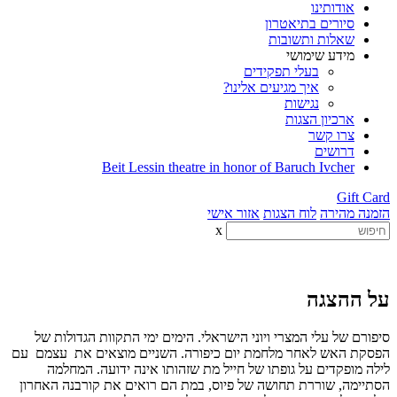
אודותינו
סיורים בתיאטרון
שאלות ותשובות
מידע שימושי
בעלי תפקידים
איך מגיעים אלינו?
נגישות
ארכיון הצגות
צרו קשר
דרושים
Beit Lessin theatre in honor of Baruch Ivcher
Gift Card
הזמנה מהירה
לוח הצגות
אזור אישי
x
על ההצגה
סיפורם של עלי המצרי ויוני הישראלי. הימים ימי התקוות הגדולות של
הפסקת האש לאחר מלחמת יום כיפורה. השניים מוצאים את עצמם עם
לילה מופקדים על גופתו של חייל מת שזהותו אינה ידועה. המחלמה
הסתיימה, שוררת תחושה של פיוס, במת הם רואים את קורבנה האחרון