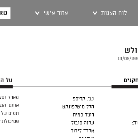
ARD
לוח הצגות
אזור אישי
ולש
חקנים
על ה
מארק וסלי
נ.ג'. קריספ
אותם. המ
הלל מיטלפונקט
תמים של 
רוג'ר סמית
פסיכולוגי
ת:
עדנה סובול
אלדד לידור