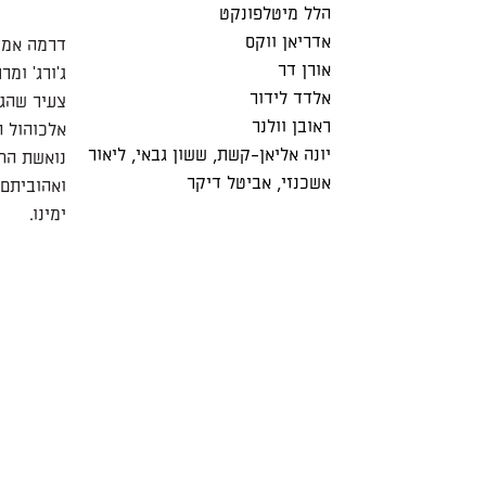
הלל מיטלפונקט
אדריאן ווקס
דרמה אמר
אורן דר
ג'ורג' ומ
אלדד לידור
צעיר שהגי
ראובן וולנר
אלכוהול ה
יונה אליאן-קשת
,
ששון גבאי
,
ליאור
נואשת החו
אשכנזי
,
אביטל דיקר
ואהוביתם
ימינו.