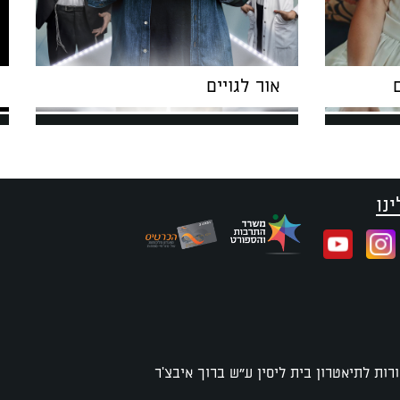
אור לגויים
נו
רות לתיאטרון בית ליסין ע"ש ברוך איבצ'ר