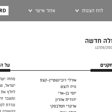
ARD
לוח הצגות
אזור אישי
ולה חדשה
חקנים
על ה
מחזה ישר
אורלי רובינשטיין-קצפ
נויה לנצט
לחלץ את ע
יוסי בן-ארי
ומשבר זה
יהודית אהרון
נגררת לסי
ארקדי חסלבסקי
הקשורה לה