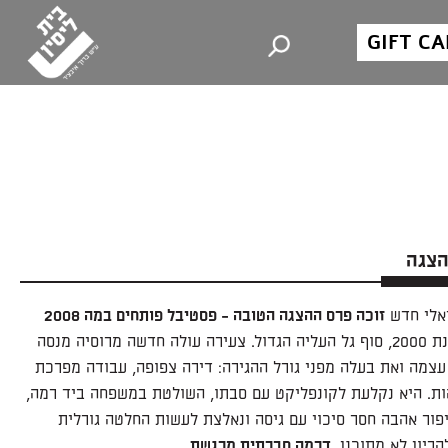
GIFT C
הצגה
אלי חדש
זוכה פרס ההצגה הטובה - פסטיבל פותחים במה 2008
ישראל, שנת 2000, סוף גל העליה הגדול. צעירה עולה חדשה מרוסיה מנסה
צמה ואת בעלה מפני גורל ההגירה: דירה צפופה, עבודה מפרכת
ות. היא נקלעת לקונפליקט עם סבתו, השולטת במשפחה ביד רמה,
פור אהבה חסר סיכוי עם גיסה ונאלצת לעשות החלטה גורלית
ריון לא מתוכנן.
דרמה חברתית מרגשת.