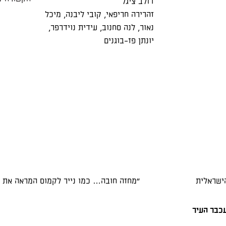
דולב ציגל
זהרירה חריפאי
,
קובי ליבנה
,
מיכל
נאור
,
לנה סחנוב
,
עידית נוידרפר
,
יונתן פז-בוגנים
מיתו"
"הצגה כובשת ומהנה… משחק אמין ומש
נובוסטי