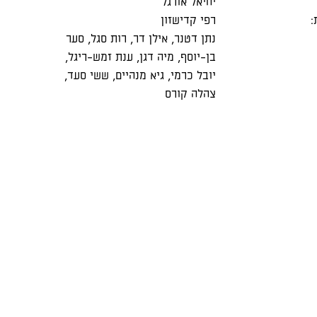
יחיאל אורגל
:
רפי קדישזון
נתן דטנר
,
אילן דר
,
רות סגל
,
סער
בן-יוסף
,
מיה דגן
,
ענת זמש-ריגל
,
יובל כרמי
,
גיא מנהיים
,
ששי סעד
,
צהלה קורס