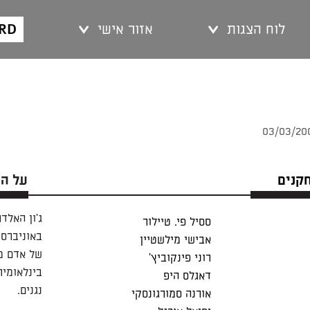
ARD
לוח הצגות
אזור אישי
חקנים
על ה
ג'ון האלד
ססיל פי. טיילור
באוניברסי
אבישי מילשטיין
של אדם מ
רוני פינקוביץ'
דאגלס היפ
נגנים.
אורנה סמורגונסקי