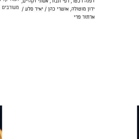
דפנה רכטר
,
רפי תבור
,
אסתי זקהיים
,
מעורבים 
ירון מוטולה
,
אושרי כהן
/ יאיר סלע /
ארתור פרי