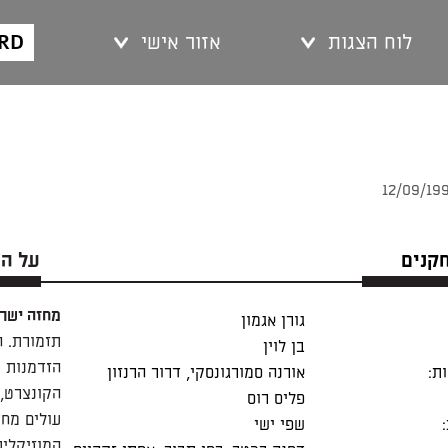
ARD
לוח הצגות
אזור אישי
חקנים
על ה
מחזה ישר
גורן אגמון
תזמורת. ה
בן לוין
הזדמנות נ
ת:
אורנה סמורגונסקי
,
דרור הרנזון
הקונצרט, 
פליס רוס
עולים מחד
שפי ישי
המוזיקלית