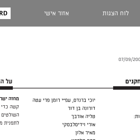
ARD
לוח הצגות
אזור אישי
חקנים
על ה
מחזה ישר
יוכי ברנדס, עפ"י רומן פרי עטה
קשה כדי 
דורונה בן דור
השולטים ב
ת:
טליה אורבך
לתפנית מ
אורי וידיסלבסקי
מאיר אלון