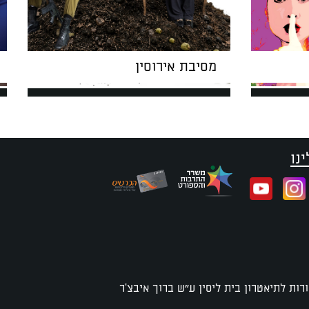
מסיבת אירוסין
נו
רות לתיאטרון בית ליסין ע"ש ברוך איבצ'ר