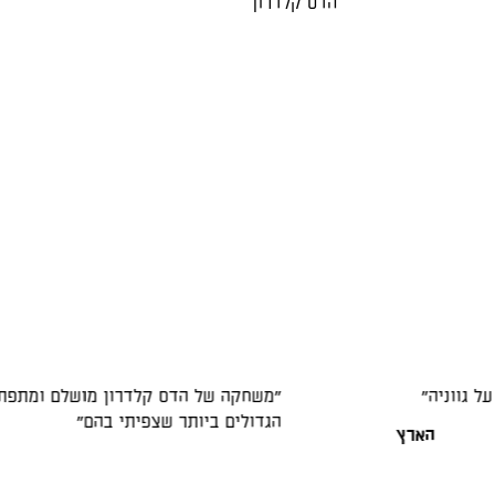
הדס קלדרון
השיאים הדרמטיים
"ההצגה "הגר" בונה מציאות חזקה ו
קלדרון שמצליחה להמחיש את העולם 
הבמה