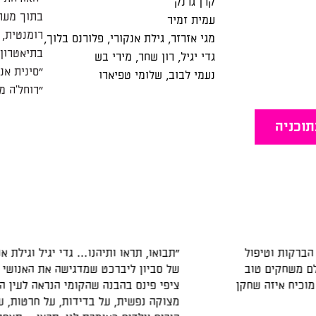
קרן גרנק
בתוך מערכ
עמית זמיר
רומנטית, 
מגי אזרזר
,
גילת אנקורי
,
פלורנס בלוך
,
בתיאטרון 
גדי יגיל
,
רון שחר
,
מירי בש
"סינית אנ
נעמי לבוב
,
שלומי טפיארו
"רוחל'ה 
תוכניה
"תבואו, תראו ותיהנו… גדי יגיל וגילת אנקורי חוגגים את כש
של סביון ליברכט שמדגישה את האנושי ואת האמת על בדיד
ציפי פינס בהבנה שהקומי הנראה לעין הוא האמצעי הנכון וה
מצוקה נפשית, על בדידות, על חרטות, על אמיתות כואבות שה