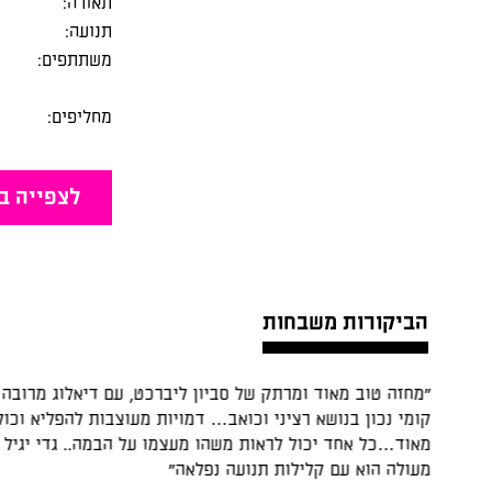
תאורה:
תנועה:
משתתפים:
מחליפים:
לצפייה ב
הביקורות משבחות
מאוד ומרתק של סביון ליברכט, עם דיאלוג מרובה הברקות וטיפול
בנושא רציני וכואב… דמויות מעוצבות להפליא וכולם משחקים טוב
ד יכול לראות משהו מעצמו על הבמה.. גדי יגיל מוכיח איזה שחקן
עם קלילות תנועה נפלאה"