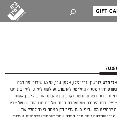
GIFT C
הצגה
אלי חדש
לגרשון (גדי יגיל), אלמן טרי, נמצא שידוך. מה רבה
רעייתו המנוחה מחליטה להתערב ופולשת לחייו, ולחיי בת זוגו
מות... רוח רפאים. גרשון נקרע בין אהבתו החדשה לבין אשתו
אפילו בתו היחידה שמתאהבת בבנה של בת זוגו החדשה של אביה
ה להחליט מה עדיף. כעת צריך רק מזימה כיצד לסלק את
מבלי שתכעס יותר מדי. התרחשויות קומיות ודרמטיות נוצרות