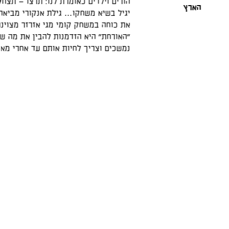
הורים וילדים כאומרת לנו: תרצו – תצחקו בכיף, תרצו – תצ
יגיל בשיא משחקו… גילת אנקורי מביאה חן והקסם… פלורנס
את כוחה במשחק קומי מגי אזרזר מצוינת, רון שחר שרמנטי
"האורחת״ היא הזדמנות להבין את מה שלעתים אנו ממהרים ל
נמשכים וצריך לחיות אותם עד אחרי מאה ועשרים"