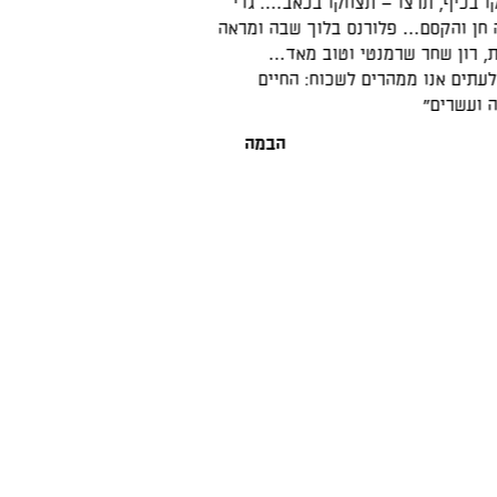
חקו בכאב…. גדי
מורכבותה…"האורחת" על מבחר שחקניה
 בלוך שבה ומראה
של הנאה צרופה תוך מסע במנהרת החיי
 וטוב מאד…
שכוח: החיים
הבמה