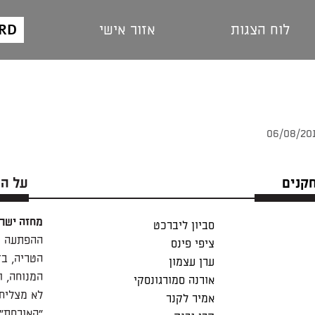
ARD
לוח הצגות
אזור אישי
חקנים
על ה
מחזה ישר
סביון ליברכט
ההפתעה כש
ציפי פינס
הטריה, בד
ערן עצמון
המנוחה, ו
אורנה סמורגונסקי
לא מצליח
אמיר לקנר
"האורחת" 