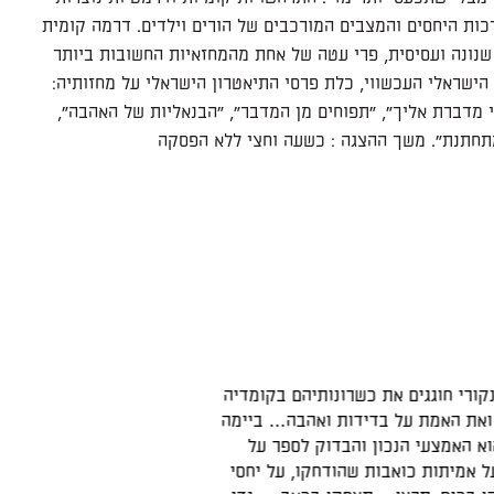
ות היחסים והמצבים המורכבים של הורים וילדים. דרמה קומית
שנונה ועסיסית, פרי עטה של אחת מהמחזאיות החשובות ביותר
הישראלי העכשווי, כלת פרסי התיאטרון הישראלי על מחזותיה:
י מדברת אליך", "תפוחים מן המדבר", "הבנאליות של האהבה",
מתחתנת". משך ההצגה : כשעה וחצי ללא הפסקה
רונותיהם בקומדיה
"דרמה קומית רומנטית, שנונה ועסיסי
ות ואהבה… ביימה
לפגוש בני זוג שעונים על החלומות הכ
בדוק לספר על
ומעודדת… סצנות קומיות ודרמטיות 
ודחקו, על יחסי
שמעניקה לנו רצף תובנות על החיים וע