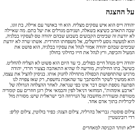
על ההצגה
יהודה וייס הוא איש עסקים מצליח. הוא חי באושר עם איילה, בת זוגו,
שבה התאהב כשיצא בשאלה, ושניהם מגדלים את יעל בתם. מה שאיילה
לא יודעת זה שבימים הקבועים בשבוע שבהם יהודה טס לעסקיו בבלגיה,
הוא למעשה נוסע לירושלים, אל משפחתו החרדית. אשתו שרה לא יודעת
שבימים שבהם יהודה אמור לנהל את עסקיו בבלגיה, הוא פושט את
המעיל והכיפה, ורץ לנהל את חייו כחילוני בחולון
יהודה וייס מנהל חיים כפולים, כי עד היום הוא פשוט לא הצליח להחליט.
כשיעל, בתו החילונית, מודיעה לו שהיא התאהבה בצעיר חרדי, יהודה
מרגיש שהתחפושת הכפולה מתחילה לחנוק אותו. בניסיון להציל את עצמו,
הוא ממשיך לשקר ולהסתבך עד שהאמת נחשפת, רק שאז צפויה לנו
הפתעה נוספת ושום דבר אינו כפי שנראה. לאחר ההצלחה הגדולה של
"ארבע אימהות", המחזאי דניאל לפין והבמאי אילן רונן חוזרים עם קומדיה
מטורפת ומעוררת מחשבה על הנוירוזה הכי ישראלית שיש: מסורת מול
ליברליות בתוך אדם אחד.
צילום פוסטר: גבריאל בהרליה, צילום הצגה: כפיר בולוטין, צילום קליפ:
רדי רובינשטיין
*לא תותר הכניסה למאחרים