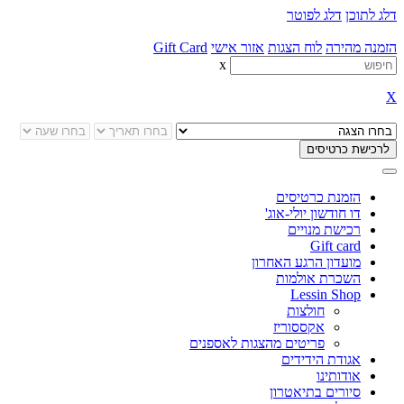
דלג לתוכן
דלג לפוטר
הזמנה מהירה
לוח הצגות
אזור אישי
Gift Card
x
X
הזמנת כרטיסים
דו חודשון יולי-אוג'
רכישת מנויים
Gift card
מועדון הרגע האחרון
השכרת אולמות
Lessin Shop
חולצות
אקססוריז
פריטים מהצגות לאספנים
אגודת הידידים
אודותינו
סיורים בתיאטרון