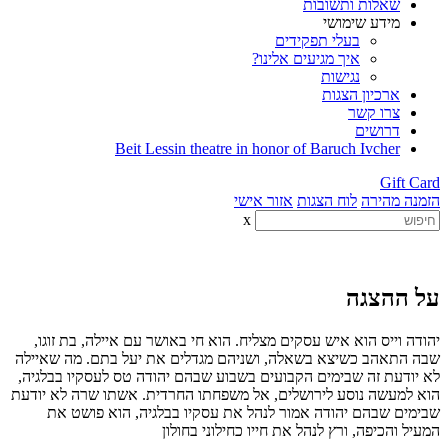
שאלות ותשובות
מידע שימושי
בעלי תפקידים
איך מגיעים אלינו?
נגישות
ארכיון הצגות
צרו קשר
דרושים
Beit Lessin theatre in honor of Baruch Ivcher
Gift Card
הזמנה מהירה
לוח הצגות
אזור אישי
x
על ההצגה
יהודה וייס הוא איש עסקים מצליח. הוא חי באושר עם איילה, בת זוגו,
שבה התאהב כשיצא בשאלה, ושניהם מגדלים את יעל בתם. מה שאיילה
לא יודעת זה שבימים הקבועים בשבוע שבהם יהודה טס לעסקיו בבלגיה,
הוא למעשה נוסע לירושלים, אל משפחתו החרדית. אשתו שרה לא יודעת
שבימים שבהם יהודה אמור לנהל את עסקיו בבלגיה, הוא פושט את
המעיל והכיפה, ורץ לנהל את חייו כחילוני בחולון