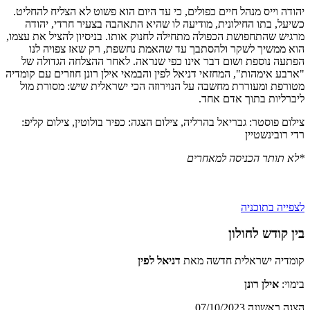
יהודה וייס מנהל חיים כפולים, כי עד היום הוא פשוט לא הצליח להחליט.
כשיעל, בתו החילונית, מודיעה לו שהיא התאהבה בצעיר חרדי, יהודה
מרגיש שהתחפושת הכפולה מתחילה לחנוק אותו. בניסיון להציל את עצמו,
הוא ממשיך לשקר ולהסתבך עד שהאמת נחשפת, רק שאז צפויה לנו
הפתעה נוספת ושום דבר אינו כפי שנראה. לאחר ההצלחה הגדולה של
"ארבע אימהות", המחזאי דניאל לפין והבמאי אילן רונן חוזרים עם קומדיה
מטורפת ומעוררת מחשבה על הנוירוזה הכי ישראלית שיש: מסורת מול
ליברליות בתוך אדם אחד.
צילום פוסטר: גבריאל בהרליה, צילום הצגה: כפיר בולוטין, צילום קליפ:
רדי רובינשטיין
*לא תותר הכניסה למאחרים
לצפייה בתוכניה
בין קודש לחולון
קומדיה ישראלית חדשה מאת
דניאל לפין
בימוי:
אילן רונן
הצגה ראשונה 07/10/2023