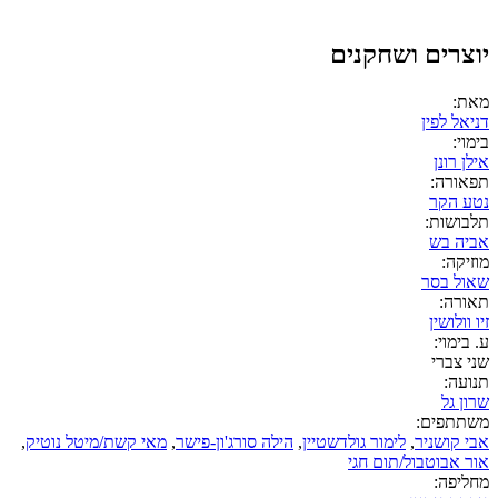
יוצרים ושחקנים
מאת:
דניאל לפין
בימוי:
אילן רונן
תפאורה:
נטע הקר
תלבושות:
אביה בש
מוזיקה:
שאול בסר
תאורה:
זיו וולושין
ע. בימוי:
שני צברי
תנועה:
שרון גל
משתתפים:
אבי קושניר
,
לימור גולדשטיין
,
הילה סורג'ון-פישר
,
מאי קשת/מיטל נוטיק
,
אור אבוטבול/תום חגי
מחליפה: