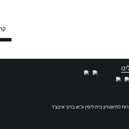
קרנ
נו
רות לתיאטרון בית ליסין ע"ש ברוך איבצ'ר