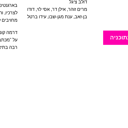
דולב ציגל
בארגנטינה
מרים זוהר
,
אילן דר
,
אסי לוי
,
דודו
לצרכיו, ו
בן-זאב
,
ענת מגן-שבו
,
עידו ברטל
מחויבים ל
דרמה קומ
תוכניה
על "מכתב 
רבה בתיאט