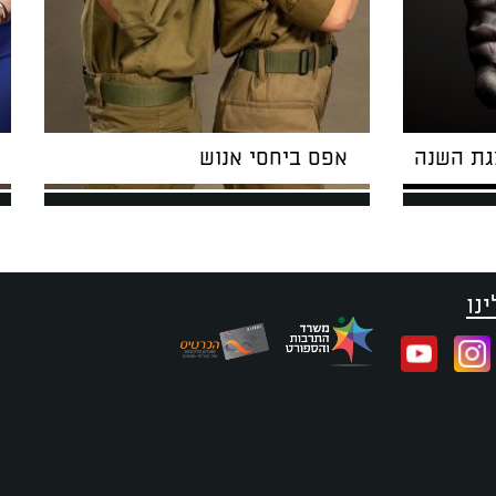
גת השנה
אפס ביחסי אנוש
נו