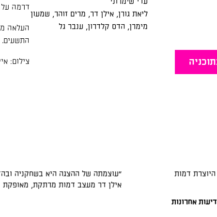
עדי שימרוני
דרמה על 
ליאת גורן
,
אילן דר
,
מרים זוהר
,
שמעון
מימרן
,
הדס קלדרון
,
ענבר גל
העלאה מח
התשעים.
תוכניה
צילום: אי
היוצרת דמות
"עוצמתה של ההצגה היא בשחקניה ובה
אילן דר מעצב דמות מרתקת, מאופקת ו
יעות אחרונות