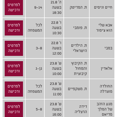
ה' 21.8
לפרטים
חיים וניסים
ת. המדיטק
בשעה
9-14
ורכישה
18:30
ו' 22.8
אבא שלי
לכל
לפרטים
ת. פומבי
בשעה
הוא ציפור
המשפחה
ורכישה
10:30
ו' 22.8
ת. הילדים
לפרטים
במבי
בשעה
3-8
הישראלי
ורכישה
12:00
ת. הקיבוץ
ש' 23.8
לפרטים
אלאדין
והמחול
בשעה
גן-ג
ורכישה
קיבוצית
10:00
ש' 23.8
החולדה
לכל
לפרטים
ת. משקפיים
בשעה
מוצרלה
המשפחה
ורכישה
11:00
מגע הזהב
ש' 23.8
דידה
לפרטים
של המלך
בשעה
5-8
הרצליה
ורכישה
מדיאס
16:00