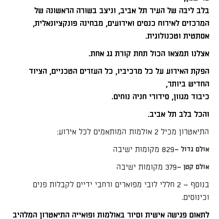
בלב ליבה של העיר תל אביב, וניצב בשורה הראשונה של
המרכזים לאירוח כנסים ואירועים, מבחינה פונקציונאלית,
אסתטית וטכנולוגית.
אצלנו תמצאו הכול תחת קורת גג אחת.
הפקת האירוע על כל מרכיביו, כל העזרים הטכניים, הציוד
החדיש ביותר,
כיבוד מגוון, סידורי חניה נוחים.
והכל בלב תל אביב.
התיאטרון מכיל 2 אולמות המותאמים לכל אירוע:
829 מקומות ישיבה
אולם גדול –
379 מקומות ישיבה
אולם קטן –
בנוסף – 2 חללי לובי מפוארים ורחבי ידיים לקבלות פנים
וכינוסים.
לתאום פגישה אישית וסיור באולמות ופואייה התיאטרון המלהיב