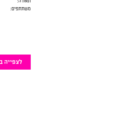
תאורה:
משתתפים:
לצפייה ב