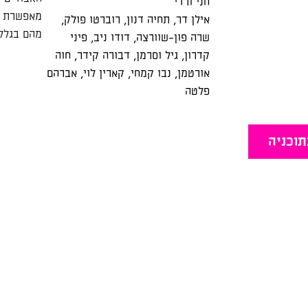
חני ורדי
מאפשרת לא
אילן דר
,
תחיה דנון
,
רוברטו פולק
,
מהם בגלל 
שרה פון-שוורצה
,
דודו ניב
,
פיני
קדרון
,
גיל וסרמן
,
דבורה קידר
,
חוה
אורטמן
,
נבו קמחי
,
קארין לוי
,
אברהם
פלטה
תוכניה