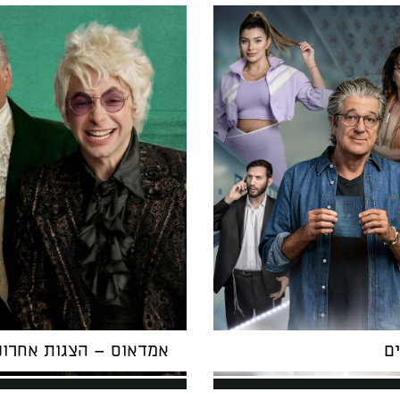
ים
אמדאוס – הצגות אחרונ