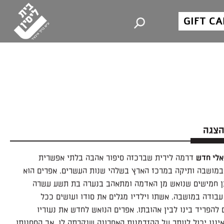
GIFT C
הצגה
אלי חדש
דרמה לירית שברכזה סיפור אהבה בלתי אפשרית
מושבה ותיקה במרכז הארץ בשלהי שנות העשרים. אפרים הוא
ן חמישים שנואש מן האדמה ומתאהב בנערה בת תשע עשרה
ודה במושבה. אשתו וילדיו מגלים את סודו ועושים ככל
להפריד בינו לבין אהובתו. אפרים הנואש לחדש את נעוריו
יננו יכול לוותר על ההזדמנות האחרונה שנקרתה לו, אך הססנותו