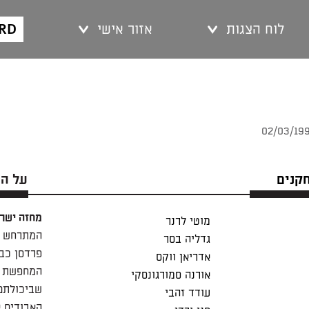
ARD
לוח הצגות
אזור אישי
חקנים
על ה
מחזה ישר
מוטי לרנר
המתרחש ב
גדליה בסר
פרדסן כב
אדריאן ווקס
המחפשת עב
אורנה סמורגונסקי
שביכולתם 
עודד זהבי
האבודים א