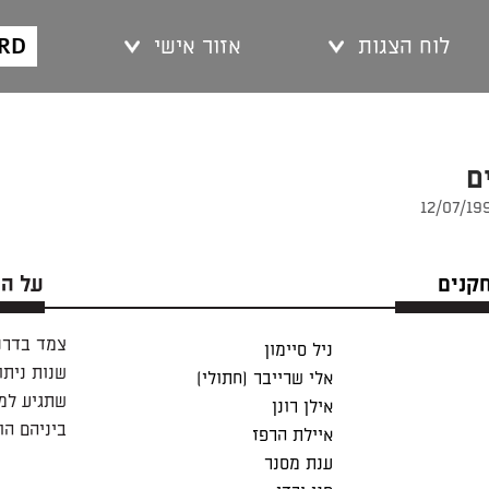
ARD
לוח הצגות
אזור אישי
ם
חקנים
על ה
צמד בדרני
ניל סיימון
שנות ניתו
אלי שרייבר (חתולי)
שתגיע למל
אילן רונן
ביניהם ה
איילת הרפז
ענת מסנר